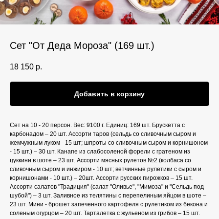
Сет "От Деда Мороза" (169 шт.)
18 150
р.
Добавить в корзину
Сет на 10 - 20 персон. Вес: 9100 г. Единиц: 169 шт. Брускетта с
карбонадом – 20 шт. Ассорти таров (cельдь со сливочным сыром и
жемчужным луком - 15 шт; шпроты со сливочным сыром и корнишоном
- 15 шт.) – 30 шт. Канапе из слабосоленой форели с гратеном из
цуккини в шоте – 23 шт. Ассорти мясных рулетов №2 (колбаса со
сливочным сыром и инжиром - 10 шт; ветчинные рулетики с сыром и
корнишонами - 10 шт.) – 20шт. Ассорти русских пирожков – 15 шт.
Ассорти салатов "Традиция" (салат "Оливье", "Мимоза" и "Сельдь под
шубой") – 3 шт. Заливное из телятины с перепелиным яйцом в шоте –
23 шт. Мини - брошет запеченного картофеля с рулетиком из бекона и
соленым огурцом – 20 шт. Тарталетка с жульеном из грибов – 15 шт.